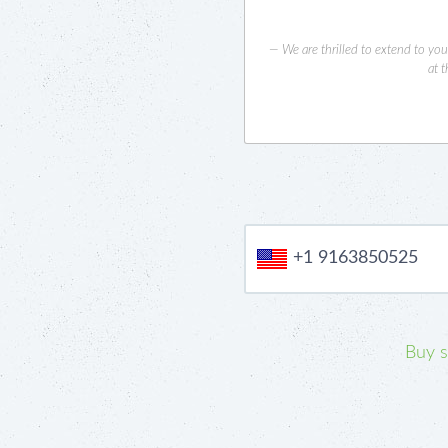
We are thrilled to extend to yo
at 
+1 9163850525
Buy 