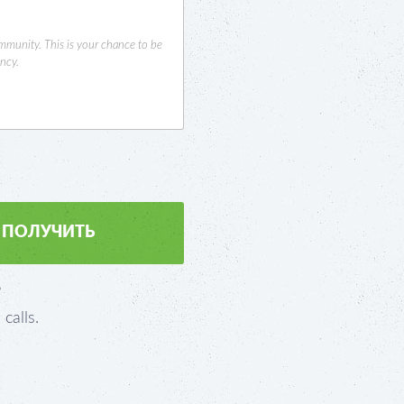
ommunity. This is your chance to be
ncy.
?
calls.