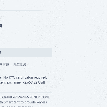
я
е
，5分钟内有效，请勿泄漏
r. No KYC certificaton required,
day's exchange: 72,659,32 Usdt
ADewiJAzaJvs0e7G9efmNPBNDnO8wE
th SmartRent to provide keyless