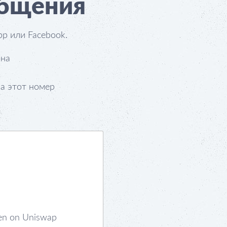
общения
p или Facebook.
она
а этот номер
n on Uniswap