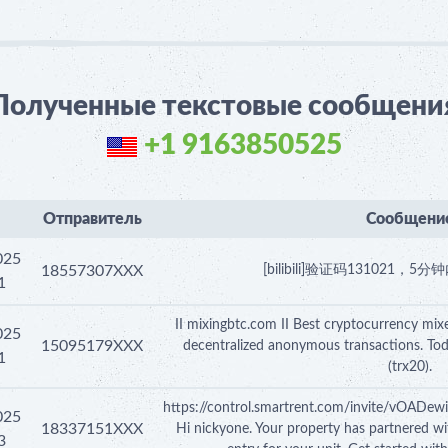
Полученные текстовые сообщени
+1 9163850525
Отправитель
Сообщени
025
18557307XXX
[bilibili]验证码131021
1
II mixingbtc.com II Best cryptocurrency mixe
025
15095179XXX
decentralized anonymous transactions. To
1
(trx20).
https://control.smartrent.com/invite/vO
025
18337151XXX
Hi nickyone. Your property has partnered wi
3