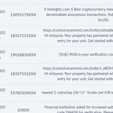
II mixingbtc.com II Best cryptocurrency mixe
025
15095179XXX
decentralized anonymous transactions. To
4
(trx20).
https://control.smartrent.com/invite/zs
025
18337151XXX
Hi nickyone. Your property has partnered wi
2
entry for your unit. Get started wit
025
19018810XXX
[抖音] 9058 is your verification cod
0
https://control.smartrent.com/invite/x_
025
18337151XXX
Hi nickyone. Your property has partnered wi
4
entry for your unit. Get started wit
025
19783339XXX
newest || coinvi.top ||Ac*ct* :Scoter pw*d:R 
1
025
Financial Institution asked for increased au
10XXX
code 594458 for verification. Please