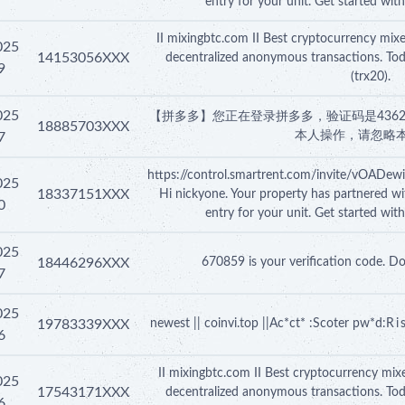
entry for your unit. Get started wit
II mixingbtc.com II Best cryptocurrency mixe
025
14153056XXX
decentralized anonymous transactions. To
9
(trx20).
025
【拼多多】您正在登录拼多多，验证码是436
18885703XXX
本人操作，请忽略
7
https://control.smartrent.com/invite/vO
025
18337151XXX
Hi nickyone. Your property has partnered wi
0
entry for your unit. Get started wit
025
18446296XXX
670859 is your verification code. Do
7
025
19783339XXX
newest || coinvi.top ||Ac*ct* :Scoter pw*d:R 
6
II mixingbtc.com II Best cryptocurrency mixe
025
17543171XXX
decentralized anonymous transactions. To
6