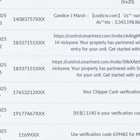
(trx20).
025
Candice J Marsh：【usdtcw.com】 Us** n
14083757XXX
As**ets：3,343,198.8
3
https://control.smartrent.com/invite/ckA
025
18337151XXX
Hi nickyone. Your property has partnered wi
2
entry for your unit. Get started wit
https://control.smartrent.com/invite/0XeX
025
18337151XXX
nickyone. Your property has partnered with S
6
for your unit. Get started with y
025
17653212XXX
Your Chipper Cash verificatio
9
025
19177467XXX
[抖音] 1140 is your verification cod
7
025
1169XXX
Use verification code 639482 for Mi
4