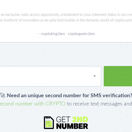
u an exclusive, early access opportunity, a testament to your esteemed status in our c
the forefront of innovation as an early bird builder in the dynamic world of cryptocurre
cryptoking.fans
-
cryptoqueen.fans
🚀
Need an unique second number for SMS verification
second number with CRYPTO
to receive text messages and 