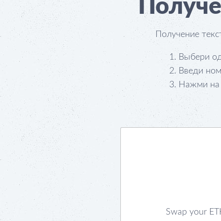
Получе
Получение текс
Выбери о
Введи но
Нажми н
Swap your ET