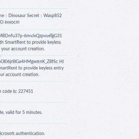
ame：Dinosaur Secret：Wasp852
6O evxocm
hgkMBDnfu37p-6mvJxQzpvueTgG31
th SmartRent to provide keyless
h your account creation.
Ab6Ol06jr8lGa4HMgwttnK_Z8fSc Hi
martRent to provide keyless entry
our account creation.
n code is: 227451
e, valid for 5 minutes.
crosoft authentication.