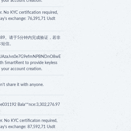
h your account creation.
r. No KYC certification required,
day's exchange: 76,391,71 Usdt
289。请于5分钟内完成验证，若非
本短信。
ADewiJAzaJvs0e7G9efmNPBNDnO8wE
th SmartRent to provide keyless
h your account creation.
n't share it with anyone.
i se031192 Bala**nce:3,302,276.97
r. No KYC certificaton required,
day's exchange: 87,592,71 Usdt