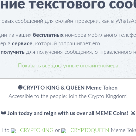
ние текстового со
товых сообщений для онлайн-проверки, как в WhatsAp
дин из наших
бесплатных
номеров мобильного телеф
мер в
сервисе
, который запрашивает его
а
получить
для получения сообщения, отправленного н
Показать все доступные онлайн-номера
🌐 CRYPTO KING & QUEEN Meme Token
Accessible to the people: Join the Crypto Kingdom!
👑 Join today and reign with us over all MEME Coins! ️️ ⚔️
H to
CRYPTOKING
or
CRYPTOQUEEN
Meme Toke