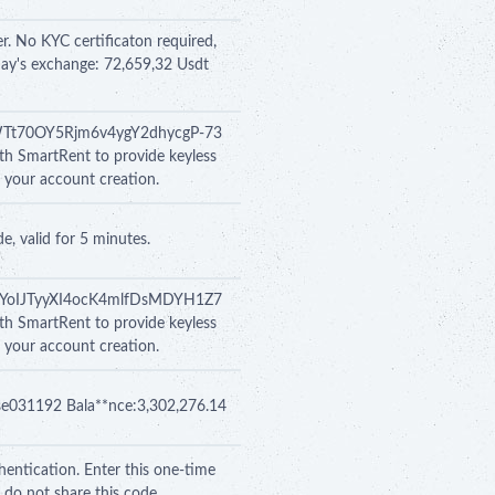
r. No KYC certificaton required,
day's exchange: 72,659,32 Usdt
0mpWTt70OY5Rjm6v4ygY2dhycgP-73
th SmartRent to provide keyless
h your account creation.
e, valid for 5 minutes.
aRDHYoIJTyyXI4ocK4mlfDsMDYH1Z7
th SmartRent to provide keyless
h your account creation.
i se031192 Bala**nce:3,302,276.14
thentication. Enter this one-time
 do not share this code.